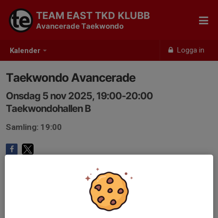
TEAM EAST TKD KLUBB
Avancerade Taekwondo
Logga in
Kalender
Taekwondo Avancerade
Onsdag 5 nov 2025, 19:00-20:00
Taekwondohallen B
Samling: 19:00