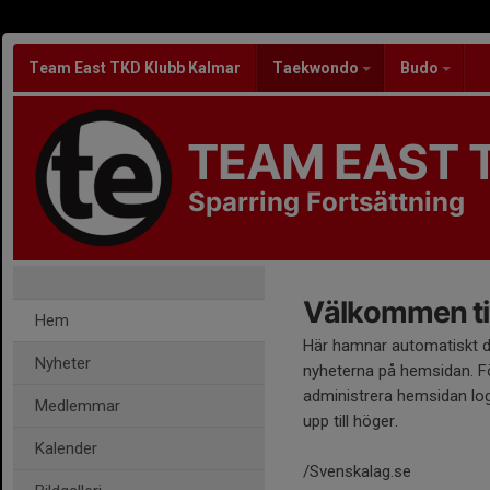
Team East TKD Klubb Kalmar
Taekwondo
Budo
TEAM EAST 
Sparring Fortsättning
Välkommen til
Hem
Här hamnar automatiskt 
Nyheter
nyheterna på hemsidan. Fö
administrera hemsidan log
Medlemmar
upp till höger.
Kalender
/Svenskalag.se