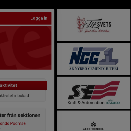
Logga in
aktivitet
aktivitet inbokad
er från sektionen
ondo Poomse
r