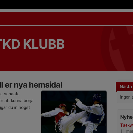
TKD KLUBB
l er nya hemsida!
Nästa 
de senaste
Ingen 
r att kunna börja
gar du in högst
Nyhet
Taekw
11 ma