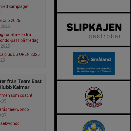
 med kamplaget.
r
 Cup 2026.
 2025
g för alla – extra
ondo-pass på fredag
 2025
ka plus US OPEN 2026.
025
er från Team East
Klubb Kalmar
mmen som coach!
6:35
erås taekwondo
3:07
 taekwondo