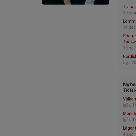
Träna
10 ma
Lomma
14 dec
Sparrin
Taekw
10 nov
Nordis
5 jul 2
Nyhet
TKD 
Välko
Igår, 1
Mönst
Igår, 1
Läger
4 aug