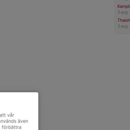
Kampla
3 aug
Thaish
3 aug
att vår
 används även
t förbättra