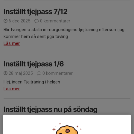
Inställt tjejpass 7/12
6 dec 2025
0 kommentarer
Blir tvungen o ställa in morgondagens tjejträning eftersom jag
kommer hem så sent pga tävling
Läs mer
Inställt tjejpass 1/6
28 maj 2025
0 kommentarer
Hej, ingen Tjejträning i helgen
Läs mer
Inställt tjejpass nu på söndag
21 maj 2025
0 kommentarer
Jag är iväg och tävlar så inget tjejpass 25/5