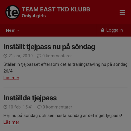
TEAM EAST TKD KLUBB
Only 4 girls
Logga in
Hem
Inställt tjejpass nu på söndag
21 apr, 20:19
0 kommentarer
Ställer in tjejpasset eftersom det är träningstävling nu på söndag
26/4
Läs mer
Inställda tjejpass
10 feb, 15:41
0 kommentarer
Hej, nu på söndag och sen nästa söndag är det inget tjejpass!
Läs mer