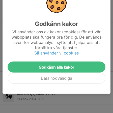
Läs mer
Fler nyheter
Godkänn kakor
Ingen träning imorgon 4/5
Vi använder oss av kakor (cookies) för att vår
3 maj 2025
0
webbplats ska fungera bra för dig. De används
även för webbanalys i syfte att hjälpa oss att
Ändring 16/3
förbättra våra tjänster.
13 mar 2025
0
Så använder vi cookies
Ändring tjejpass
21 feb 2025
0
Godkänn alla kakor
Terminens sista tjejpass.
Bara nödvändiga
26 nov 2024
0
Inställt tjejpass 10/11
4 nov 2024
0