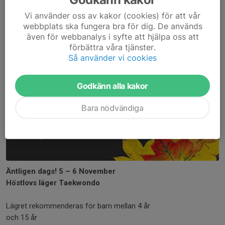
Höstlovscamp!
Vi använder oss av kakor (cookies) för att vår
webbplats ska fungera bra för dig. De används
14 sep 2022
0 kommentarer
även för webbanalys i syfte att hjälpa oss att
förbättra våra tjänster.
Så använder vi cookies
Godkänn alla kakor
Bara nödvändiga
Äntligen dags! 5 – 6 November
Höstlovs läger Taekwondo
Lägret rekommenderas för barn mellan 4 år
och 15 år