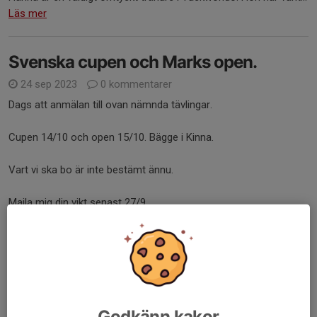
Läs mer
Svenska cupen och Marks open.
24 sep 2023
0 kommentarer
Dags att anmälan till ovan nämnda tävlingar.
Cupen 14/10 och open 15/10. Bägge i Kinna.
Vart vi ska bo är inte bestämt ännu.
Maila mig din vikt senast 27/9.
Väg dig på klubben på måndag.
Avgiften sätter ni in som vanligt...
Läs mer
Godkänn kakor