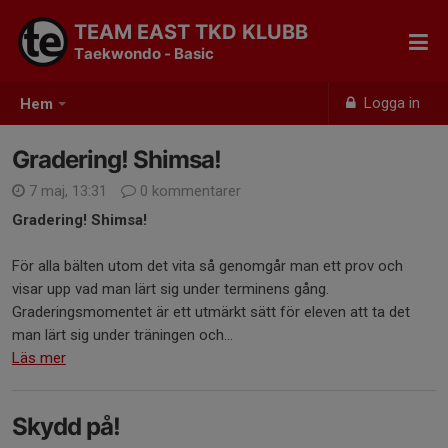
TEAM EAST TKD KLUBB
Taekwondo - Basic
Logga in
Hem
Gradering! Shimsa!
7 maj, 13:31
0 kommentarer
Gradering! Shimsa!
För alla bälten utom det vita så genomgår man ett prov och
visar upp vad man lärt sig under terminens gång.
Graderingsmomentet är ett utmärkt sätt för eleven att ta det
man lärt sig under träningen och...
Läs mer
Skydd på!