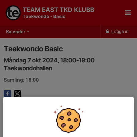
TEAM EAST TKD KLUBB
Taekwondo - Basic
Logga in
Kalender
Taekwondo Basic
Måndag 7 okt 2024, 18:00-19:00
Taekwondohallen
Samling: 18:00