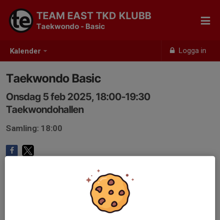
TEAM EAST TKD KLUBB
Taekwondo - Basic
Logga in
Kalender
Taekwondo Basic
Onsdag 5 feb 2025, 18:00-19:30
Taekwondohallen
Samling: 18:00