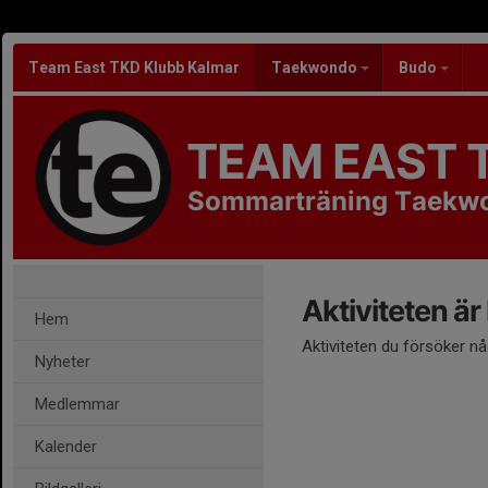
Team East TKD Klubb Kalmar
Taekwondo
Budo
TEAM EAST 
Sommarträning Taekw
Aktiviteten är
Hem
Aktiviteten du försöker n
Nyheter
Medlemmar
Kalender