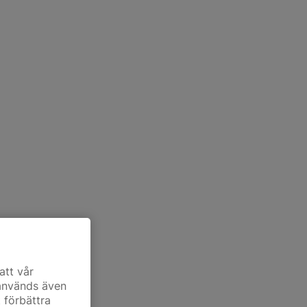
att vår
 används även
t förbättra