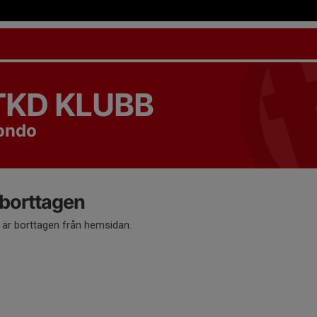
TKD KLUBB
ondo
 borttagen
å är borttagen från hemsidan.