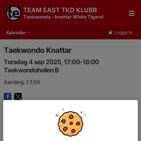
TEAM EAST TKD KLUBB
Taekwondo - knattar White Tigers!
Logga in
Kalender
Taekwondo Knattar
Torsdag 4 sep 2025, 17:00-18:00
Taekwondohallen B
Samling: 17:00