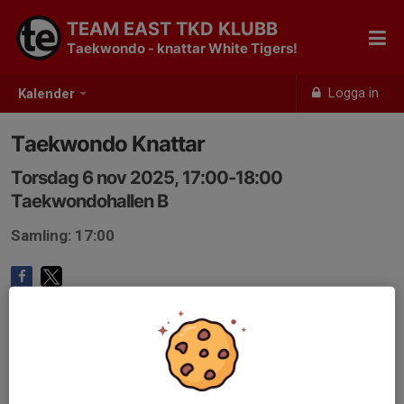
TEAM EAST TKD KLUBB
Taekwondo - knattar White Tigers!
Logga in
Kalender
Taekwondo Knattar
Torsdag 6 nov 2025, 17:00-18:00
Taekwondohallen B
Samling: 17:00