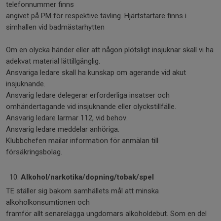
telefonnummer finns
angivet på PM för respektive tävling. Hjärtstartare finns i
simhallen vid badmästarhytten
Om en olycka händer eller att någon plötsligt insjuknar skall vi ha
adekvat material lättillgänglig.
Ansvariga ledare skall ha kunskap om agerande vid akut
insjuknande.
Ansvarig ledare delegerar erforderliga insatser och
omhändertagande vid insjuknande eller olyckstillfälle.
Ansvarig ledare larmar 112, vid behov.
Ansvarig ledare meddelar anhöriga.
Klubbchefen mailar information för anmälan till
försäkringsbolag.
Alkohol/narkotika/dopning/tobak/spel
TE ställer sig bakom samhällets mål att minska
alkoholkonsumtionen och
framför allt senarelägga ungdomars alkoholdebut. Som en del