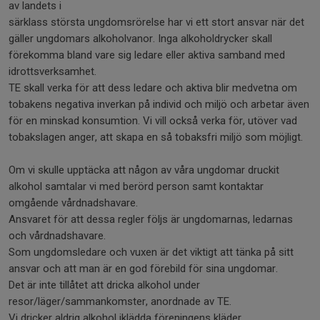
av landets i
särklass största ungdomsrörelse har vi ett stort ansvar när det
gäller ungdomars alkoholvanor. Inga alkoholdrycker skall
förekomma bland vare sig ledare eller aktiva samband med
idrottsverksamhet.
TE skall verka för att dess ledare och aktiva blir medvetna om
tobakens negativa inverkan på individ och miljö och arbetar även
för en minskad konsumtion. Vi vill också verka för, utöver vad
tobakslagen anger, att skapa en så tobaksfri miljö som möjligt.
Om vi skulle upptäcka att någon av våra ungdomar druckit
alkohol samtalar vi med berörd person samt kontaktar
omgående vårdnadshavare.
Ansvaret för att dessa regler följs är ungdomarnas, ledarnas
och vårdnadshavare.
Som ungdomsledare och vuxen är det viktigt att tänka på sitt
ansvar och att man är en god förebild för sina ungdomar.
Det är inte tillåtet att dricka alkohol under
resor/läger/sammankomster, anordnade av TE.
Vi dricker aldrig alkohol iklädda föreningens kläder.