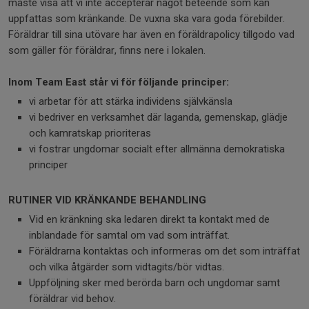
måste visa att vi inte accepterar något beteende som kan
uppfattas som kränkande. De vuxna ska vara goda förebilder.
Föräldrar till sina utövare har även en föräldrapolicy tillgodo vad
som gäller för föräldrar, finns nere i lokalen.
Inom Team East står vi för följande principer:
vi arbetar för att stärka individens självkänsla
vi bedriver en verksamhet där laganda, gemenskap, glädje
och kamratskap prioriteras
vi fostrar ungdomar socialt efter allmänna demokratiska
principer
RUTINER VID KRÄNKANDE BEHANDLING
Vid en kränkning ska ledaren direkt ta kontakt med de
inblandade för samtal om vad som inträffat.
Föräldrarna kontaktas och informeras om det som inträffat
och vilka åtgärder som vidtagits/bör vidtas.
Uppföljning sker med berörda barn och ungdomar samt
föräldrar vid behov.