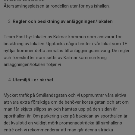
Återsamlingsplatsen är rondellen utanför nya ishallen.
Regler och besiktning av anläggningen/lokalen
Team East hyr lokaler av Kalmar kommun som ansvarar för
besiktning av lokalen. Upptäcks några brister i vår lokal som TE
nyttjar kommer detta anmälas till anläggningsansvarig. De regler
och föreskrifter som setts av Kalmar kommun kring
anläggningen/lokalen följer vi.
Utemiljö i er närhet
Mycket trafik på Smålandsgatan och vi uppmuntrar våra aktiva
att vara extra försiktiga om de behöver korsa gatan och att om
man får skjuts släpps av och hämtas upp på den sidan är
sporthallen är. Om parkering sker på baksidan av sporthallen är
det kvällstid en väldigt mörk promenadsträcka till simhallens
entré och vi rekommenderar att man går denna sträcka