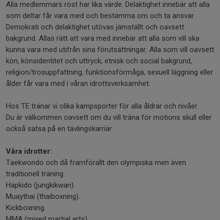
Alla medlemmars röst har lika värde. Delaktighet innebär att alla
som deltar får vara med och bestämma om och ta ansvar.
Demokrati och delaktighet utövas jämställt och oavsett
bakgrund. Allas rätt att vara med innebär att alla som vill ska
kunna vara med utifrån sina förutsättningar. Alla som vill oavsett
kön, könsidentitet och uttryck, etnisk och social bakgrund,
religion/trosuppfattning, funktionsförmåga, sexuell läggning eller
ålder får vara med i våran idrottsverksamhet.
Hos TE tränar vi olika kampsporter för alla åldrar och nivåer.
Du är välkommen oavsett om du vill träna för motions skull eller
också satsa på en tävlingskarriär.
Våra idrotter:
Taekwondo och då framförallt den olympiska men även
traditionell träning.
Hapkido (jungkikwan)
Muaythai (thaiboxning).
Kickboxning.
MMA (mixed martial arts).