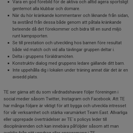
Vara en god förebild för de aktiva och alltid agera sportsligt
gentemot alla klubbar och domare.
När du hör kränkande kommentarer och liknande från sidan,
ta avstånd från dessa både genom att påtala kränkande
beteende då det förekommer och bidra till en sund miljö
runt kampsporten.
Se till prestation och utveckling hos barnen före resultat
både vid match och vid alla tävlingar gruppen deltar i.
Delta i gruppens föräldramöten.
Konstruktiv dialog med gruppens ledare gällande ditt barn.
Inte uppehålla dig i lokalen under träning annat där det är en
avsedd plats.
TE ser gärna att du som vårdnadshavare följer föreningen i
social medier såsom Twitter, Instagram och Facebook. Att TE
har många följare är viktigt för att bygga och utveckla intresset
för vår verksamhet och stärka varumärket Team East. Allvarliga
eller upprepade överträdelser av TE´s policys leder till
disciplinärenden och kan innebära påföljder såsom att man