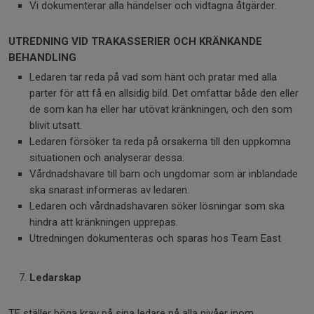
Vi dokumenterar alla händelser och vidtagna åtgärder.
UTREDNING VID TRAKASSERIER OCH KRÄNKANDE
BEHANDLING
Ledaren tar reda på vad som hänt och pratar med alla
parter för att få en allsidig bild. Det omfattar både den eller
de som kan ha eller har utövat kränkningen, och den som
blivit utsatt.
Ledaren försöker ta reda på orsakerna till den uppkomna
situationen och analyserar dessa.
Vårdnadshavare till barn och ungdomar som är inblandade
ska snarast informeras av ledaren.
Ledaren och vårdnadshavaren söker lösningar som ska
hindra att kränkningen upprepas.
Utredningen dokumenteras och sparas hos Team East
Ledarskap
TE ställer höga krav på sina ledare på alla nivåer inom