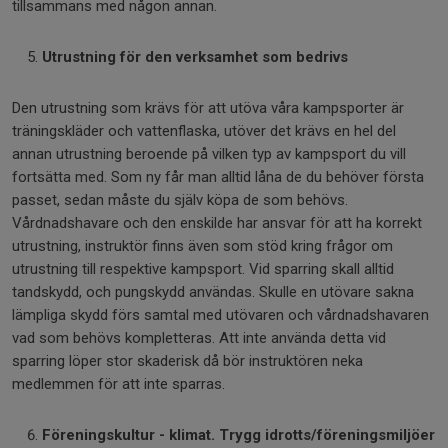
tillsammans med någon annan.
Utrustning för den verksamhet som bedrivs
Den utrustning som krävs för att utöva våra kampsporter är
träningskläder och vattenflaska, utöver det krävs en hel del
annan utrustning beroende på vilken typ av kampsport du vill
fortsätta med. Som ny får man alltid låna de du behöver första
passet, sedan måste du själv köpa de som behövs.
Vårdnadshavare och den enskilde har ansvar för att ha korrekt
utrustning, instruktör finns även som stöd kring frågor om
utrustning till respektive kampsport. Vid sparring skall alltid
tandskydd, och pungskydd användas. Skulle en utövare sakna
lämpliga skydd förs samtal med utövaren och vårdnadshavaren
vad som behövs kompletteras. Att inte använda detta vid
sparring löper stor skaderisk då bör instruktören neka
medlemmen för att inte sparras.
Föreningskultur - klimat. Trygg idrotts/föreningsmiljöer