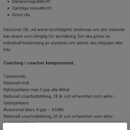
Barnpornografibrott
Samtliga sexualbrott
Grovt rån
Därutöver får, vid annan brottslighet, bedömas om den sökande
kan anses som lämplig för anställning. Det ska göras en
individuell bedömning av styrelsen om arbete ska erbjudas eller
inte.
Coaching / coacher kampmoment.
Taekwondo:
Nationell nivå:
Nybörjarklass max 5 gup alla åldrar:
Nationell coachutbildning, 18 år och erfarenhet som aktiv i
nybörjarklass.
Avancerad klass 4 gup – 4 DAN:
Nationell coachutbildning, 20 år och erfarenhet som aktiv i
avancerad klass.
Nationell mästerskapsnivå 4 gup – 4 DAN alla åldrar: