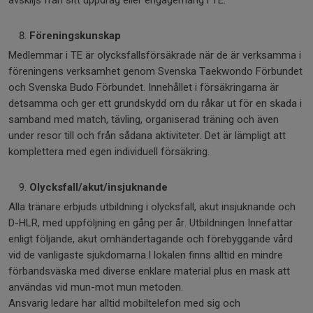
avskiljs från sitt uppdrag eller engagemang i TE.
Föreningskunskap
Medlemmar i TE är olycksfallsförsäkrade när de är verksamma i
föreningens verksamhet genom Svenska Taekwondo Förbundet
och Svenska Budo Förbundet. Innehållet i försäkringarna är
detsamma och ger ett grundskydd om du råkar ut för en skada i
samband med match, tävling, organiserad träning och även
under resor till och från sådana aktiviteter. Det är lämpligt att
komplettera med egen individuell försäkring.
Olycksfall/akut/insjuknande
Alla tränare erbjuds utbildning i olycksfall, akut insjuknande och
D-HLR, med uppföljning en gång per år. Utbildningen Innefattar
enligt följande, akut omhändertagande och förebyggande vård
vid de vanligaste sjukdomarna.I lokalen finns alltid en mindre
förbandsväska med diverse enklare material plus en mask att
användas vid mun-mot mun metoden.
Ansvarig ledare har alltid mobiltelefon med sig och