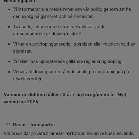
Handlingsplan:
Vi informerar alla medlemmar om vår policy genom att ha
den synlig på gymmet och på hemsidan
Tävlande, ledare och förtroendevalda är goda
ambassadörer för dopingfri idrott.
Vi har en antidopingansvarig i styrelsen eller medlem vald av
styrelsen.
Vi håller oss uppdaterade gällande regler kring doping.
Vi har antidoping som stående punkt på dagordningen på
styrelsemöten.
Vaccinera klubben håller i 3 år från föregående år. Nytt
vaccin tas 2026
Resor - transporter
Vid resor där privata bilar eller hyrfordon inklusive buss används,