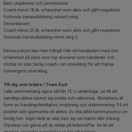
Barn, ungdomar och juniorklasser:
Coach minst 18 år, erfarenhet som aktiv och gått respektive
förbunds tränarutbildning oavsett steg.
Seniorklasser:
Coach minst 25 år, erfarenhet som aktiv och gått respektive
förbunds tränarutbildning minst steg 2.
Denna policys kan man frångå från vid handledare med stor
erfarenhet på plats som har ansvaret som handleder och
stöttar en icke färdig coach i sin utveckling för att främja
föreningens utveckling.
TIll dig som ledare i Team East
I alla sammanhang agera utifrån TE´s värderingar, se till att
samtliga aktiva känner sig sedda och välkomna. Motarbeta all
form av främlingsfientlighet, mobbning och diskriminering. På ett
positivt sätt uppmuntra de aktiva. Du ska alltid kommunicera i en
trevlig ton- Inget skrik är okej vare sig vid match eller träning.
Styrelsen ser gärna att du deltar på ledarträffar. Se till att