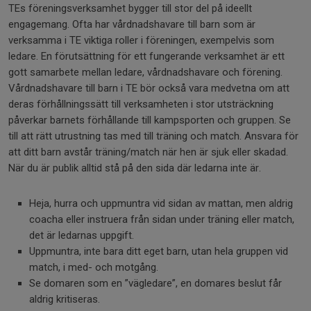
TEs föreningsverksamhet bygger till stor del på ideellt
engagemang. Ofta har vårdnadshavare till barn som är
verksamma i TE viktiga roller i föreningen, exempelvis som
ledare. En förutsättning för ett fungerande verksamhet är ett
gott samarbete mellan ledare, vårdnadshavare och förening.
Vårdnadshavare till barn i TE bör också vara medvetna om att
deras förhållningssätt till verksamheten i stor utsträckning
påverkar barnets förhållande till kampsporten och gruppen. Se
till att rätt utrustning tas med till träning och match. Ansvara för
att ditt barn avstår träning/match när hen är sjuk eller skadad.
När du är publik alltid stå på den sida där ledarna inte är.
Heja, hurra och uppmuntra vid sidan av mattan, men aldrig
coacha eller instruera från sidan under träning eller match,
det är ledarnas uppgift.
Uppmuntra, inte bara ditt eget barn, utan hela gruppen vid
match, i med- och motgång.
Se domaren som en ”vägledare”, en domares beslut får
aldrig kritiseras.