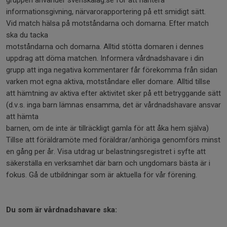
gruppen använder svenskalag.se för att hantera
informationsgivning, närvarorapportering på ett smidigt sätt.
Vid match hälsa på motståndarna och domarna. Efter match
ska du tacka
motståndarna och domarna. Alltid stötta domaren i dennes
uppdrag att döma matchen. Informera vårdnadshavare i din
grupp att inga negativa kommentarer får förekomma från sidan
varken mot egna aktiva, motståndare eller domare. Alltid tillse
att hämtning av aktiva efter aktivitet sker på ett betryggande sätt
(d.v.s. inga barn lämnas ensamma, det är vårdnadshavare ansvar
att hämta
barnen, om de inte är tillräckligt gamla för att åka hem själva)
Tillse att föräldramöte med föräldrar/anhöriga genomförs minst
en gång per år. Visa utdrag ur belastningsregistret i syfte att
säkerställa en verksamhet där barn och ungdomars bästa är i
fokus. Gå de utbildningar som är aktuella för vår förening.
Du som är vårdnadshavare ska: