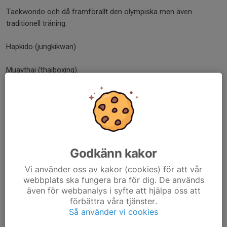
Taekwondo och då framförallt den olympiska men även
traditionell träning.
Hapkido (jungkikwan)
Muaythai (thaiboxing).
Kickboxning.
MMA (mixed martial arts).
Våra avgifter:
Godkänn kakor
Medlemsavgift per år är 200 kronor.
Vi använder oss av kakor (cookies) för att vår
webbplats ska fungera bra för dig. De används
Träningsavgifter avser per termin (1/1 - 30/6 och 1/7 - 31/12):
även för webbanalys i syfte att hjälpa oss att
förbättra våra tjänster.
Kids och knatte grupperna: 999 kronor.
Så använder vi cookies
Basic grupperna oavsett ålder: 1399 kronor.