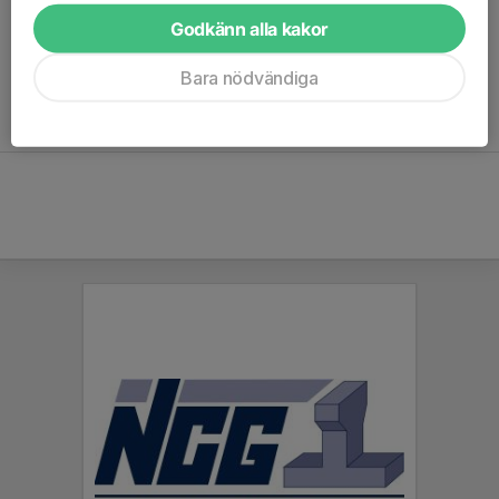
Kamplaget oavsett ålder: 1399 kronor.
Godkänn alla kakor
Familj: 1499 kronor.
Bara nödvändiga
Betalar du via epassi är alltid den summan du betalar oavsett
grupp 1500 kronor per termin.