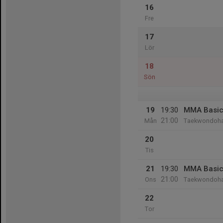
16
Fre
17
Lör
18
Sön
19
19:30
MMA Basi
21:00
Mån
Taekwondoha
20
Tis
21
19:30
MMA Basi
21:00
Ons
Taekwondoha
22
Tor