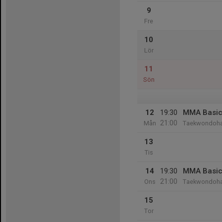
9
Fre
10
Lör
11
Sön
12
19:30
MMA Basi
21:00
Mån
Taekwondoha
13
Tis
14
19:30
MMA Basi
21:00
Ons
Taekwondoha
15
Tor