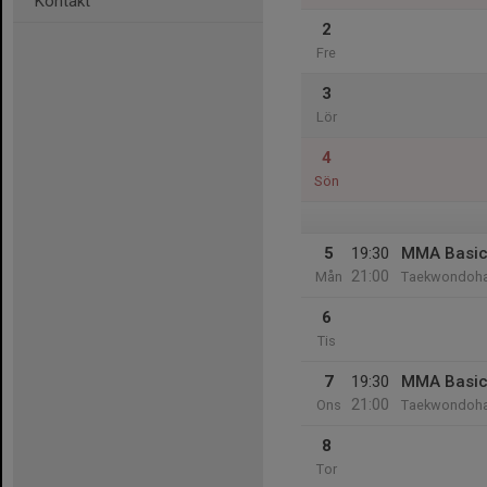
Kontakt
2
Fre
3
Lör
4
Sön
5
19:30
MMA Basi
21:00
Mån
Taekwondoha
6
Tis
7
19:30
MMA Basi
21:00
Ons
Taekwondoha
8
Tor