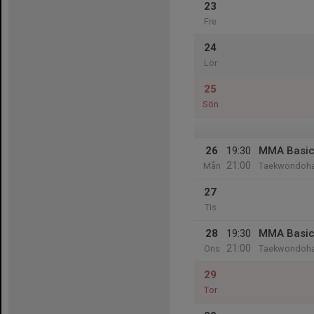
23
Fre
24
Lör
25
Sön
26
19:30
MMA Basi
21:00
Mån
Taekwondoha
27
Tis
28
19:30
MMA Basi
21:00
Ons
Taekwondoha
29
Tor