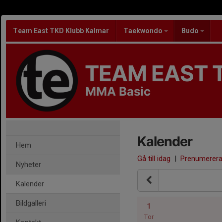
Team East TKD Klubb Kalmar
Taekwondo
Budo
TEAM EAST 
MMA Basic
Kalender
Hem
Gå till idag
|
Prenumerer
Nyheter
Kalender
Bildgalleri
1
Tor