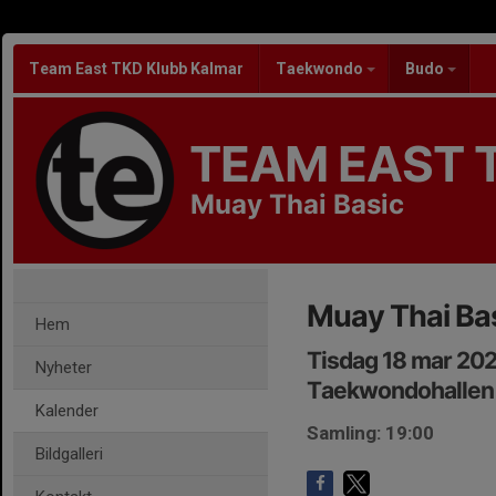
Team East TKD Klubb Kalmar
Taekwondo
Budo
TEAM EAST 
Muay Thai Basic
Muay Thai Ba
Hem
Tisdag 18 mar 20
Nyheter
Taekwondohallen
Kalender
Samling: 19:00
Bildgalleri