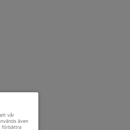
att vår
 används även
t förbättra