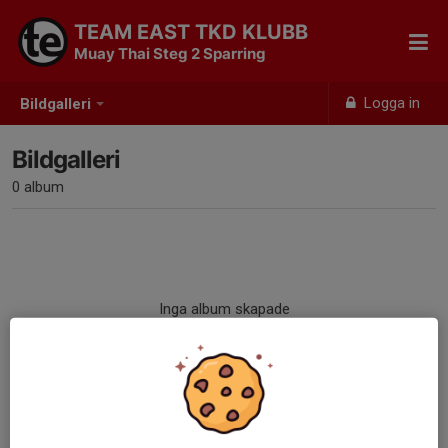
TEAM EAST TKD KLUBB
Muay Thai Steg 2 Sparring
Logga in
Bildgalleri
Bildgalleri
0 album
Inga album skapade