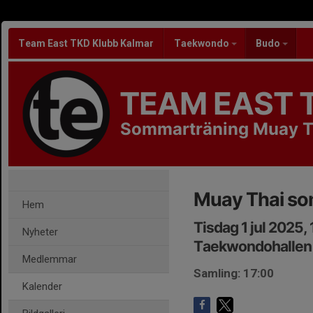
Team East TKD Klubb Kalmar
Taekwondo
Budo
TEAM EAST 
Sommarträning Muay T
Muay Thai s
Hem
Tisdag 1 jul 2025,
Nyheter
Taekwondohallen
Medlemmar
Samling: 17:00
Kalender