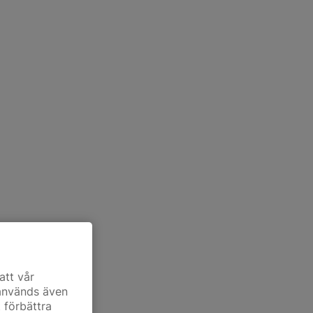
att vår
 används även
t förbättra