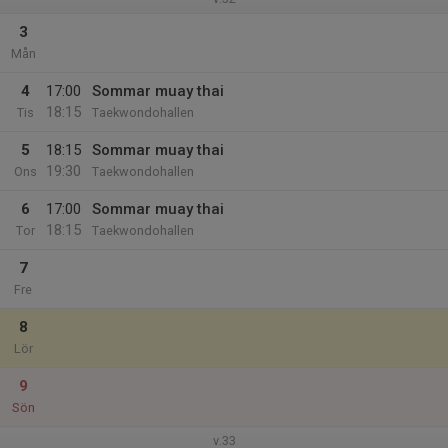
3
Mån
4
17:00
Sommar muay thai
18:15
Tis
Taekwondohallen
5
18:15
Sommar muay thai
19:30
Ons
Taekwondohallen
6
17:00
Sommar muay thai
18:15
Tor
Taekwondohallen
7
Fre
8
Lör
9
Sön
v.33