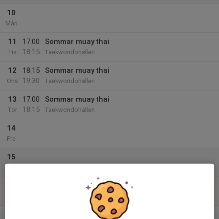
10
Mån
11
17:00
Sommar muay thai
18:15
Tis
Taekwondohallen
12
18:15
Sommar muay thai
19:30
Ons
Taekwondohallen
13
17:00
Sommar muay thai
18:15
Tor
Taekwondohallen
14
Fre
15
Lör
16
Sön
v.34