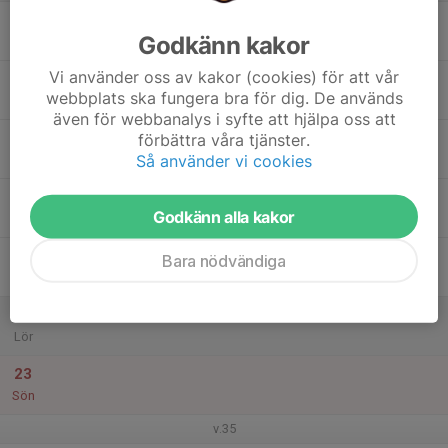
17
Godkänn kakor
Mån
Vi använder oss av kakor (cookies) för att vår
18
webbplats ska fungera bra för dig. De används
Tis
även för webbanalys i syfte att hjälpa oss att
19
förbättra våra tjänster.
Så använder vi cookies
Ons
20
Godkänn alla kakor
Tor
21
Bara nödvändiga
Fre
22
Lör
23
Sön
v.35