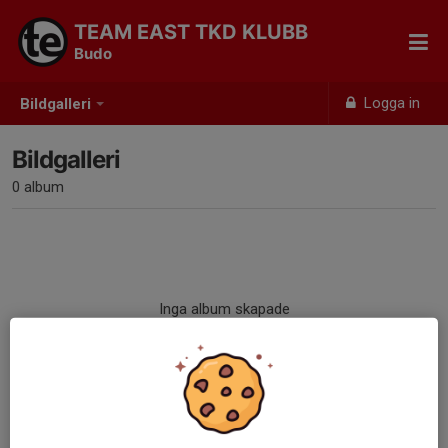
TEAM EAST TKD KLUBB
Budo
Logga in
Bildgalleri
Bildgalleri
0 album
Inga album skapade