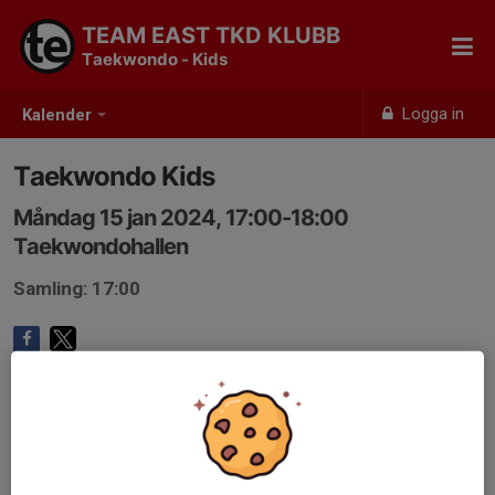
TEAM EAST TKD KLUBB
Taekwondo - Kids
Logga in
Kalender
Taekwondo Kids
Måndag 15 jan 2024, 17:00-18:00
Taekwondohallen
Samling: 17:00