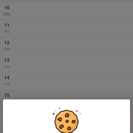
10
Mån
11
Tis
12
Ons
13
Tor
14
Fre
15
Lör
16
Sön
v.34