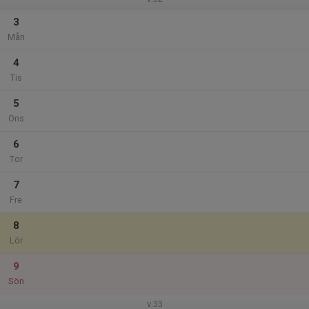
3
Mån
4
Tis
5
Ons
6
Tor
7
Fre
8
Lör
9
Sön
v.33