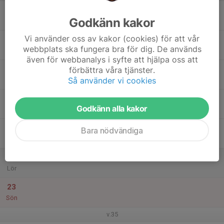
17
Godkänn kakor
Mån
Vi använder oss av kakor (cookies) för att vår
18
webbplats ska fungera bra för dig. De används
Tis
även för webbanalys i syfte att hjälpa oss att
19
förbättra våra tjänster.
Så använder vi cookies
Ons
20
Godkänn alla kakor
Tor
21
Bara nödvändiga
Fre
22
Lör
23
Sön
v.35