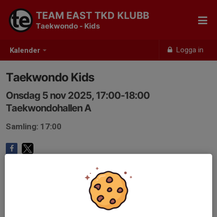
TEAM EAST TKD KLUBB
Taekwondo - Kids
Logga in
Kalender
Taekwondo Kids
Onsdag 5 nov 2025, 17:00-18:00
Taekwondohallen A
Samling: 17:00