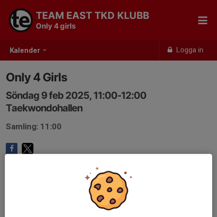
TEAM EAST TKD KLUBB
Only 4 girls
Logga in
Kalender
Only 4 Girls
Söndag 9 feb 2025, 11:00-12:00
Taekwondohallen
Samling: 11:00