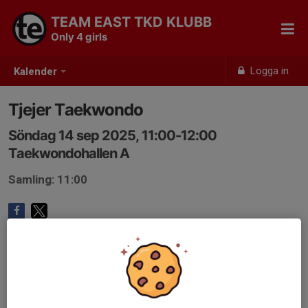
TEAM EAST TKD KLUBB
Only 4 girls
Logga in
Kalender
Tjejer Taekwondo
Söndag 14 sep 2025, 11:00-12:00
Taekwondohallen A
Samling: 11:00