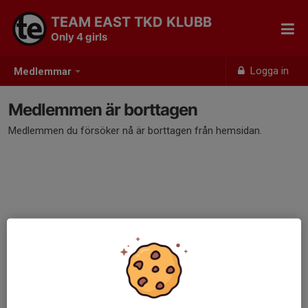
TEAM EAST TKD KLUBB
Only 4 girls
Logga in
Medlemmar
Medlemmen är borttagen
Medlemmen du försöker nå är borttagen från hemsidan.