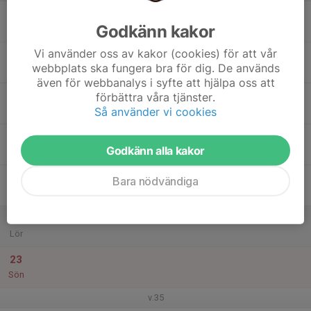
17
Godkänn kakor
Mån
Vi använder oss av kakor (cookies) för att vår
18
webbplats ska fungera bra för dig. De används
Tis
även för webbanalys i syfte att hjälpa oss att
19
förbättra våra tjänster.
Så använder vi cookies
Ons
20
Godkänn alla kakor
Tor
21
Bara nödvändiga
Fre
22
Lör
23
Sön
v.35