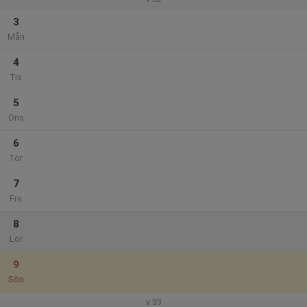
3
Mån
4
Tis
5
Ons
6
Tor
7
Fre
8
Lör
9
Sön
v.33