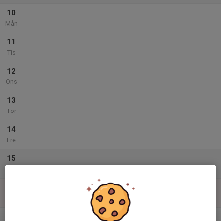
10
Mån
11
Tis
12
Ons
13
Tor
14
Fre
15
Lör
16
Sön
v.34