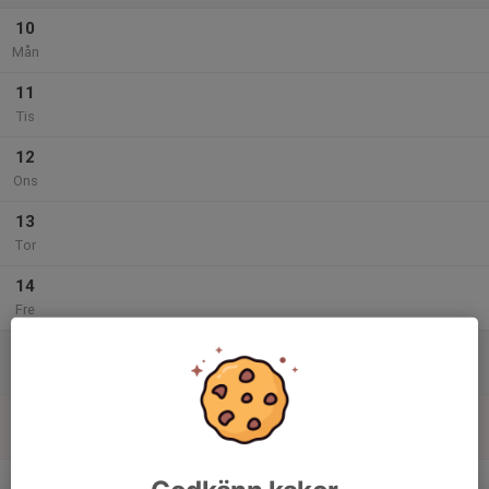
10
Mån
11
Tis
12
Ons
13
Tor
14
Fre
15
Lör
16
Sön
v.47