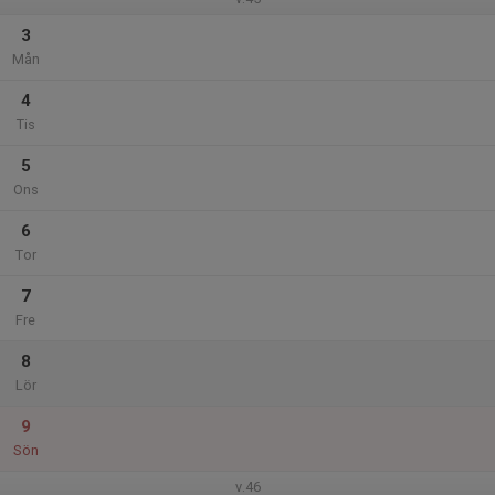
3
Mån
4
Tis
5
Ons
6
Tor
7
Fre
8
Lör
9
Sön
v.46