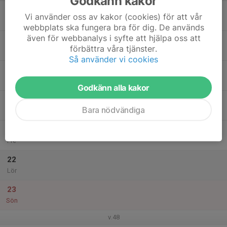
Godkänn kakor
17
Vi använder oss av kakor (cookies) för att vår
Mån
webbplats ska fungera bra för dig. De används
även för webbanalys i syfte att hjälpa oss att
18
förbättra våra tjänster.
Tis
Så använder vi cookies
19
Ons
Godkänn alla kakor
20
Bara nödvändiga
Tor
21
Fre
22
Lör
23
Sön
v.48