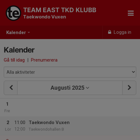
TEAM EAST TKD KLUBB
Taekwondo Vuxen
Logga in
Kalender
Kalender
Gå till idag
|
Prenumerera
Augusti 2025
1
Fre
2
11:00
Taekwondo Vuxen
12:00
Lör
Taekwondohallen B