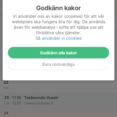
Sön
Godkänn kakor
v.34
Vi använder oss av kakor (cookies) för att vår
18
webbplats ska fungera bra för dig. De används
Mån
även för webbanalys i syfte att hjälpa oss att
förbättra våra tjänster.
19
Så använder vi cookies
Tis
20
Godkänn alla kakor
Ons
Bara nödvändiga
21
Tor
22
Fre
23
11:00
Taekwondo Vuxen
12:00
Lör
Taekwondohallen B
24