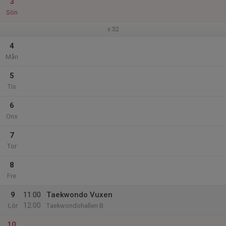
3
Sön
v.32
4
Mån
5
Tis
6
Ons
7
Tor
8
Fre
9
11:00
Taekwondo Vuxen
12:00
Lör
Taekwondohallen B
10