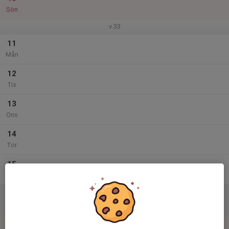
Sön
v.33
11
Mån
12
Tis
13
Ons
14
Tor
15
Fre
16
11:00
Taekwondo Vuxen
12:00
Lör
Taekwondohallen B
17