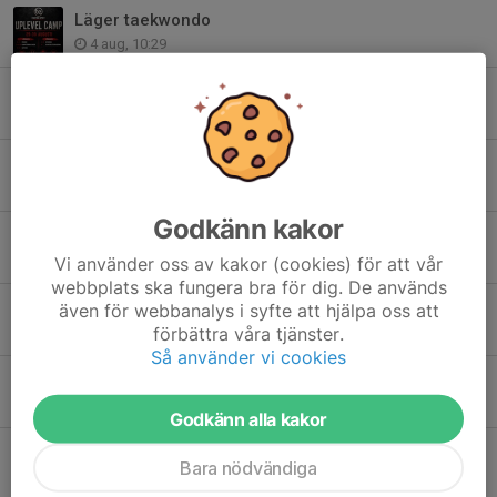
Läger taekwondo
4 aug, 10:29
Kamplaget är igång.
3 aug, 18:45
Thaishorts
3 aug, 15:20
Godkänn kakor
Preliminär schema HT 2026.
27 jul, 17:05
Vi använder oss av kakor (cookies) för att vår
webbplats ska fungera bra för dig. De används
Riga Open.
även för webbanalys i syfte att hjälpa oss att
förbättra våra tjänster.
18 jul, 15:26
Så använder vi cookies
Taekwondo! Inställt.
13 jul, 13:15
Godkänn alla kakor
Läger taekwondo!
Bara nödvändiga
9 jul, 17:10