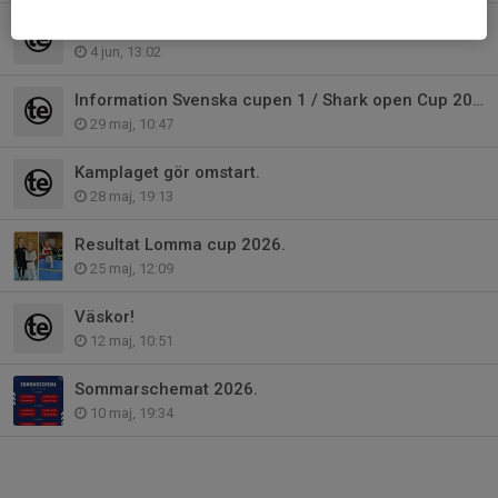
Taekwondo mötesplatsen Oxhagen.
4 jun, 13:02
Information Svenska cupen 1 / Shark open Cup 2026.
29 maj, 10:47
Kamplaget gör omstart.
28 maj, 19:13
Resultat Lomma cup 2026.
25 maj, 12:09
Väskor!
12 maj, 10:51
Sommarschemat 2026.
10 maj, 19:34