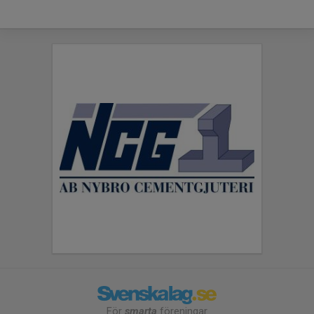
För
smarta
föreningar