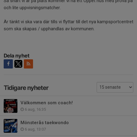
Så snart vi är på plats kommer vi ha ett Öppet hus med prova på
och lite uppvisningsmatcher.
Är tänkt vi ska vara där tills vi flyttar till det nya kampsportcentret
som ska skapas / upphandlas av kommunen.
Dela nyhet
Tidigare nyheter
Välkommen som coach!
6 aug, 16:35
Mönsterås taekwondo
6 aug, 13:07