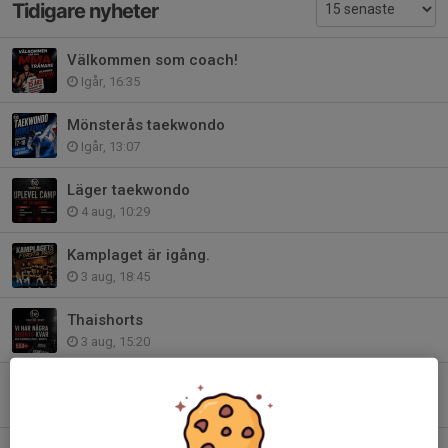
Tidigare nyheter
Välkommen som coach!
Igår, 16:35
Mönsterås taekwondo
Igår, 13:07
Läger taekwondo
4 aug, 10:29
Kamplaget är igång.
3 aug, 18:45
Thaishorts
3 aug, 15:20
Preliminär schema HT 2026.
27 jul, 17:05