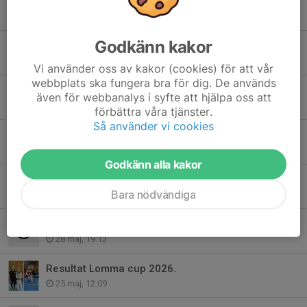
Riga Open.
18 jul, 15:26
Godkänn kakor
Taekwondo! Inställt.
13 jul, 13:15
Vi använder oss av kakor (cookies) för att vår
webbplats ska fungera bra för dig. De används
Läger taekwondo!
även för webbanalys i syfte att hjälpa oss att
9 jul, 17:10
förbättra våra tjänster.
Så använder vi cookies
Taekwondo mötesplatsen Oxhagen.
4 jun, 13:02
Godkänn alla kakor
Information Svenska cupen 1 / Shark open Cup 2026.
Bara nödvändiga
29 maj, 10:47
Kamplaget gör omstart.
28 maj, 19:13
Resultat Lomma cup 2026.
25 maj, 12:09