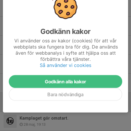
Preliminär schema HT 2026.
27 jul, 17:05
Riga Open.
Godkänn kakor
18 jul, 15:26
Vi använder oss av kakor (cookies) för att vår
Taekwondo! Inställt.
webbplats ska fungera bra för dig. De används
13 jul, 13:15
även för webbanalys i syfte att hjälpa oss att
förbättra våra tjänster.
Läger taekwondo!
Så använder vi cookies
9 jul, 17:10
Taekwondo mötesplatsen Oxhagen.
Godkänn alla kakor
4 jun, 13:02
Bara nödvändiga
Information Svenska cupen 1 / Shark open Cup 2026.
29 maj, 10:47
Kamplaget gör omstart.
28 maj, 19:13