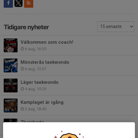
Tidigare nyheter
Välkommen som coach!
6 aug, 16:35
Mönsterås taekwondo
6 aug, 13:07
Läger taekwondo
4 aug, 10:29
Kamplaget är igång.
3 aug, 18:45
Thaishorts
3 aug, 15:20