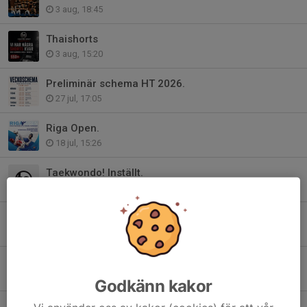
3 aug, 18:45
Thaishorts
3 aug, 15:20
Preliminär schema HT 2026.
27 jul, 17:05
Riga Open.
18 jul, 15:26
Taekwondo! Inställt.
13 jul, 13:15
Läger taekwondo!
9 jul, 17:10
Taekwondo mötesplatsen Oxhagen.
4 jun, 13:02
Godkänn kakor
Information Svenska cupen 1 / Shark open Cup 2026.