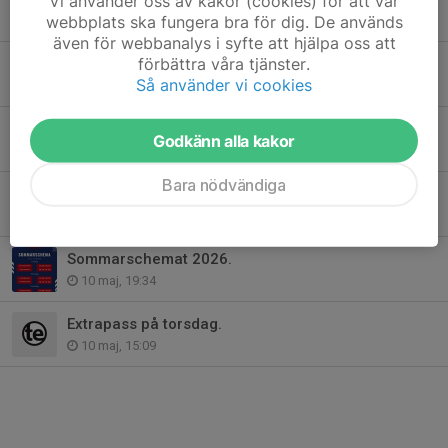
Vi använder oss av kakor (cookies) för att vår
webbplats ska fungera bra för dig. De används
29 maj, 10:47
även för webbanalys i syfte att hjälpa oss att
förbättra våra tjänster.
Kamplaget gör omstart.
Så använder vi cookies
28 maj, 19:13
Resultat Lomma cup 2026.
Godkänn alla kakor
25 maj, 12:09
Bara nödvändiga
Väskor!
12 maj, 10:51
Sommarschemat 2026.
10 maj, 19:34
Extrapass på torsdag.
10 maj, 15:09