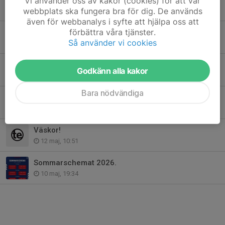
Vi använder oss av kakor (cookies) för att vår
webbplats ska fungera bra för dig. De används
4 jun, 13:02
även för webbanalys i syfte att hjälpa oss att
förbättra våra tjänster.
Information Svenska cupen 1 / Shark open Cup 2026.
Så använder vi cookies
29 maj, 10:47
Kamplaget gör omstart.
Godkänn alla kakor
28 maj, 19:13
Bara nödvändiga
Resultat Lomma cup 2026.
25 maj, 12:09
Väskor!
12 maj, 10:51
Sommarschemat 2026.
10 maj, 19:34