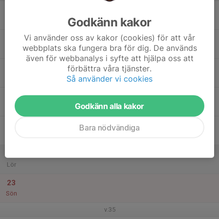
17
Godkänn kakor
Mån
Vi använder oss av kakor (cookies) för att vår
18
webbplats ska fungera bra för dig. De används
Tis
även för webbanalys i syfte att hjälpa oss att
19
förbättra våra tjänster.
Så använder vi cookies
Ons
20
Godkänn alla kakor
Tor
21
Bara nödvändiga
Fre
22
Lör
23
Sön
v.35