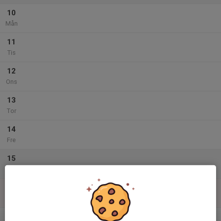
10
Mån
11
Tis
12
Ons
13
Tor
14
Fre
15
Lör
16
Sön
v.34