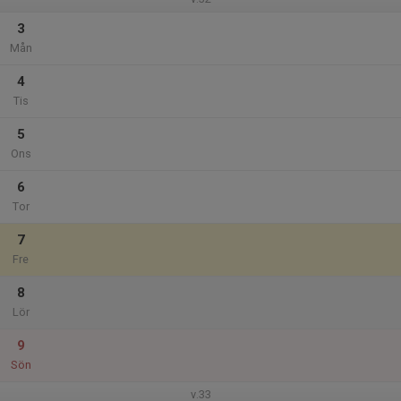
3
Mån
4
Tis
5
Ons
6
Tor
7
Fre
8
Lör
9
Sön
v.33