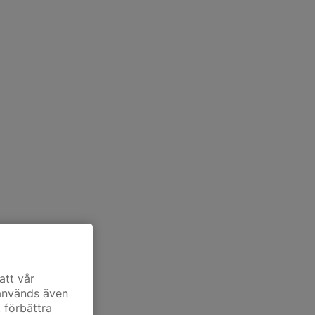
att vår
 används även
t förbättra