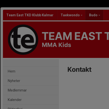
Team East TKD Klubb Kalmar
Taekwondo
Budo
TEAM EAST 
MMA Kids
Kontakt
Hem
Nyheter
Medlemmar
Kalender