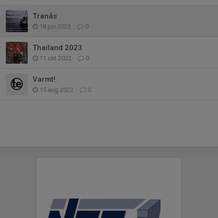
Tranås
18 jun 2023
0
Thailand 2023
11 okt 2022
0
Varmt!
15 aug 2022
0