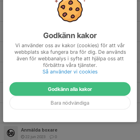
Växjö sparring nu på söndag 26/10.
22 okt 2025
0
Tävling/sparring påminnelse.
Godkänn kakor
15 okt 2025
0
Vi använder oss av kakor (cookies) för att vår
Tävling i Växjö.
webbplats ska fungera bra för dig. De används
27 sep 2025
0
även för webbanalys i syfte att hjälpa oss att
förbättra våra tjänster.
Thaigala Tranås.....
Så använder vi cookies
23 aug 2025
0
Godkänn alla kakor
Thaiboxning imorgon.
3 jun 2024
0
Bara nödvändiga
ATF Växjö 14/4
26 mar 2024
0
Anmälda boxare
22 jun 2023
0