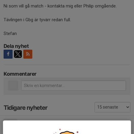
Ni som vill gå match - kontakta mig eller Philip omgående.
Tävlingen i Gbg är tyvärr redan full.
Stefan
Dela nyhet
Kommentarer
Tidigare nyheter
Tävling Växjö 21-23 november
23 okt 2025
0