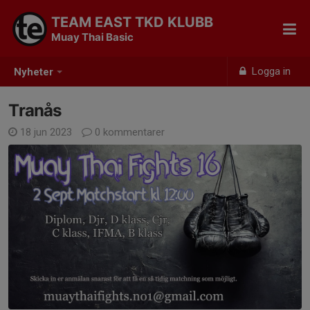
TEAM EAST TKD KLUBB
Muay Thai Basic
Logga in
Nyheter
Tranås
18 jun 2023
0 kommentarer