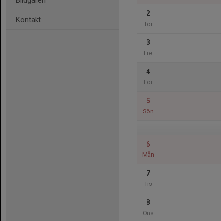
Bildgalleri
2
Kontakt
Tor
3
Fre
4
Lör
5
Sön
6
Mån
7
Tis
8
Ons