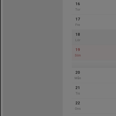
16
Tor
17
Fre
18
Lör
19
Sön
20
Mån
21
Tis
22
Ons