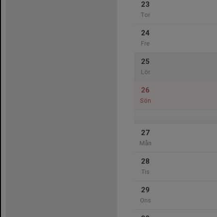
23
Tor
24
Fre
25
Lör
26
Sön
27
Mån
28
Tis
29
Ons