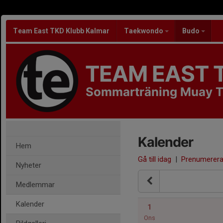
Team East TKD Klubb Kalmar
Taekwondo
Budo
TEAM EAST 
Sommarträning Muay T
Kalender
Hem
Gå till idag
|
Prenumerer
Nyheter
Medlemmar
Kalender
1
Ons