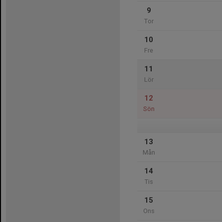
9
Tor
10
Fre
11
Lör
12
Sön
13
Mån
14
Tis
15
Ons