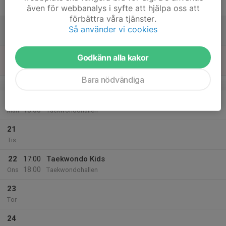
Fre
även för webbanalys i syfte att hjälpa oss att
förbättra våra tjänster.
18
Så använder vi cookies
Lör
19
Godkänn alla kakor
Sön
Bara nödvändiga
v.8
20
17:00
Taekwondo kids
18:00
Mån
Taekwondohallen
21
Tis
22
17:00
Taekwondo Kids
18:00
Ons
Taekwondohallen
23
Tor
24