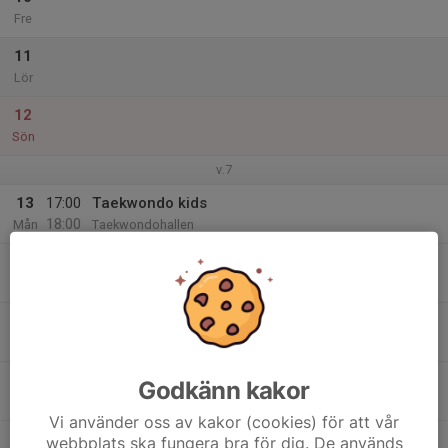
Fre
11
Lör
12
Sön
v.7
13
17:00
Taekwondo kids
18:00
Mån
Taekwondohallen
14
Tis
15
17:00
Taekwondo Kids
18:00
Ons
Taekwondohallen
16
Godkänn kakor
Tor
Vi använder oss av kakor (cookies) för att vår
17
webbplats ska fungera bra för dig. De används