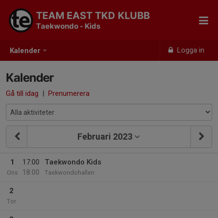
TEAM EAST TKD KLUBB
Taekwondo - Kids
Logga in
Kalender
Kalender
Gå till idag
|
Prenumerera
Februari 2023
1
17:00
Taekwondo Kids
18:00
Ons
Taekwondohallen
2
Tor