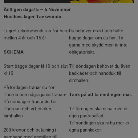
Äntligen dags! 5 – 6 November
Höstlovs läger Taekwondo
Lägret rekommenderas för barn
Du behöver dräkt och bälte
mellan 4 år och 15 år
bägge dagar om du har. Ta
gärna med skydd men är inte
SCHEMA
obligatoriskt.
Start bägge dagar kl 10 och slut
Till söndagen behöver du även
kl 15
badkläder och handduk till
simhallen.
På lördagen tränar du för
Thoma och några juniortränare.
Tänk på att ta med egen mat.
På söndagen tränar du för
Thomas och vi besöker
Till lördagen ska ni ha med er
simhallen.
egen pastasallad.
Till söndagen ska ni ha mer er
200 kronor och betalning i
egna pannkakor.
samband med anmälan till