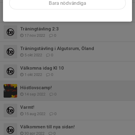
Bara nödvändiga
Besök!
5 dec 2022
0
Träningtävling 2:3
17 nov 2022
0
Träningstävling i Algutsrum, Öland
5 okt 2022
0
Välkomna idag Kl 10
1 okt 2022
0
Höstlovscamp!
14 sep 2022
0
Varmt!
15 aug 2022
0
Välkommen till nya sidan!
30 apr 2022
0