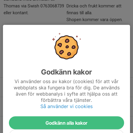
Thomas via Swish 0763068739
Dricka och frukt kommer att
eller kontant.
finnas till alla.
Shopen kommer vara öppen.
Dela nyhet
Tidigare nyheter
Godkänn kakor
Vi använder oss av kakor (cookies) för att vår
Gradering! Shimsa!
webbplats ska fungera bra för dig. De används
7 maj, 13:30
0
även för webbanalys i syfte att hjälpa oss att
förbättra våra tjänster.
Träna för Hanna!
Så använder vi cookies
10 feb, 14:39
0
Godkänn alla kakor
Challanger kids 2026 i Krtianstad. En fantastisk möjlighet!
8 feb, 12:18
0