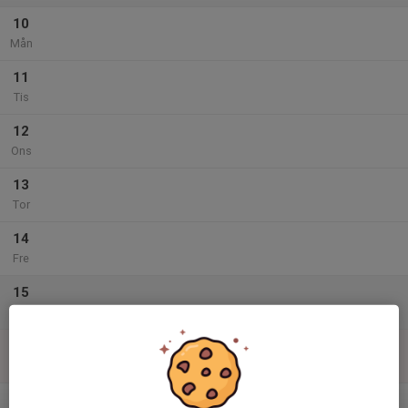
10
Mån
11
Tis
12
Ons
13
Tor
14
Fre
15
Lör
16
11:00
Only 4 Girls
12:00
Sön
Taekwondohallen
v.12