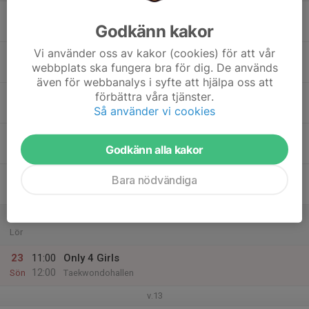
17
Godkänn kakor
Mån
Vi använder oss av kakor (cookies) för att vår
18
webbplats ska fungera bra för dig. De används
Tis
även för webbanalys i syfte att hjälpa oss att
19
förbättra våra tjänster.
Så använder vi cookies
Ons
20
Godkänn alla kakor
Tor
21
Bara nödvändiga
Fre
22
Lör
23
11:00
Only 4 Girls
12:00
Sön
Taekwondohallen
v.13