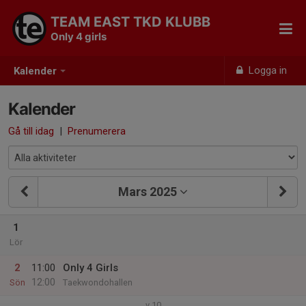
TEAM EAST TKD KLUBB
Only 4 girls
Logga in
Kalender
Kalender
Gå till idag
|
Prenumerera
Mars 2025
1
Lör
2
11:00
Only 4 Girls
12:00
Sön
Taekwondohallen
v.10