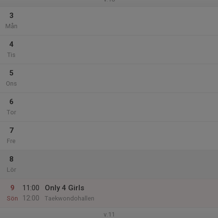
3
Mån
4
Tis
5
Ons
6
Tor
7
Fre
8
Lör
9
11:00
Only 4 Girls
12:00
Sön
Taekwondohallen
v.11