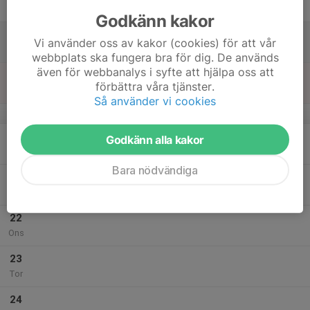
Fre
Godkänn kakor
18
Vi använder oss av kakor (cookies) för att vår
Lör
webbplats ska fungera bra för dig. De används
även för webbanalys i syfte att hjälpa oss att
19
förbättra våra tjänster.
Sön
Så använder vi cookies
v.30
20
Godkänn alla kakor
Mån
Bara nödvändiga
21
Tis
22
Ons
23
Tor
24