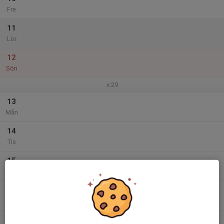
Fre
11
Lör
12
Sön
v.29
13
Mån
14
Tis
15
Ons
16
Tor
17