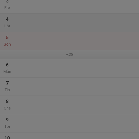
3
Fre
4
Lör
5
Sön
v.28
6
Mån
7
Tis
8
Ons
9
Tor
10