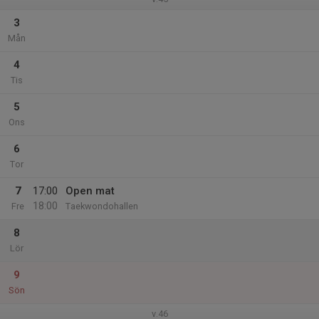
3
Mån
4
Tis
5
Ons
6
Tor
7
17:00
Open mat
18:00
Fre
Taekwondohallen
8
Lör
9
Sön
v.46