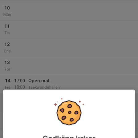
10
Mån
11
Tis
12
Ons
13
Tor
14
17:00
Open mat
18:00
Fre
Taekwondohallen
15
Lör
16
Sön
v.47