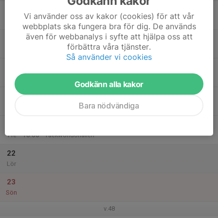
Godkänn kakor
17
Vi använder oss av kakor (cookies) för att vår
Mån
webbplats ska fungera bra för dig. De används
även för webbanalys i syfte att hjälpa oss att
18
förbättra våra tjänster.
Tis
Så använder vi cookies
19
Ons
Godkänn alla kakor
20
Bara nödvändiga
Tor
21
17:00
Open mat
18:00
Fre
Taekwondohallen
22
Lör
23
Sön
v.48