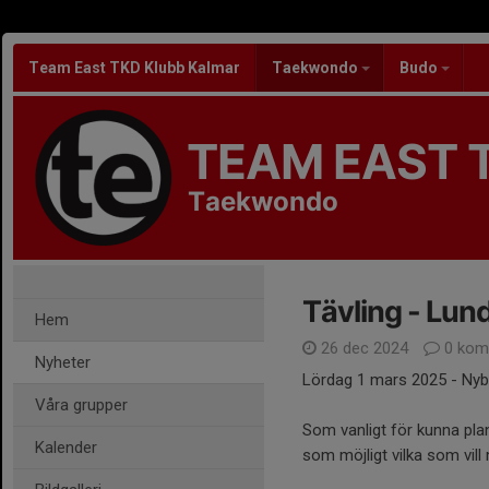
Team East TKD Klubb Kalmar
Taekwondo
Budo
TEAM EAST 
Taekwondo
Tävling - Lun
Hem
26 dec 2024
0 kom
Nyheter
Lördag 1 mars 2025 - Nyb
Våra grupper
Som vanligt för kunna plan
Kalender
som möjligt vilka som vill