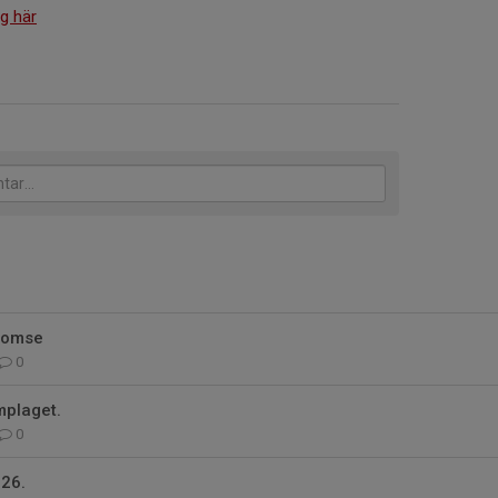
ig här
oomse
0
plaget.
0
26.