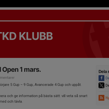
TKD KLUBB
d Open 1 mars.
Dela 
mentarer
De
örjare 5 Gup – 9 Gup, Avancerade 4 Gup och uppåt.
De
era och ge information på bästa sätt: vill veta så snart
Ny
 med och tävla.