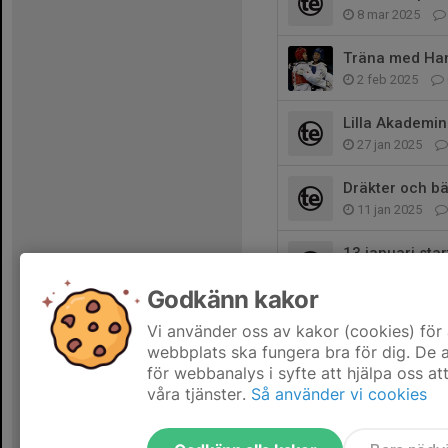
8 mar 2025
Träna med Ha
2 feb 2025
Lilla Akademin
27 jan 2025
Dräkter och b
11 jan 2025
13 januari sta
30 dec 2024
Godkänn kakor
Tävling - Lund
Vi använder oss av kakor (cookies) för 
26 dec 2024
webbplats ska fungera bra för dig. De
för webbanalys i syfte att hjälpa oss at
våra tjänster.
Så använder vi cookies