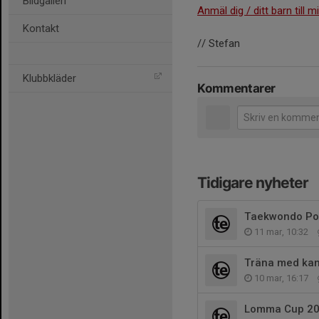
Bildgalleri
Anmäl dig / ditt barn till m
Kontakt
// Stefan
Klubbkläder
Kommentarer
Tidigare nyheter
Taekwondo P
11 mar, 10:32
Träna med kam
10 mar, 16:17
Lomma Cup 20