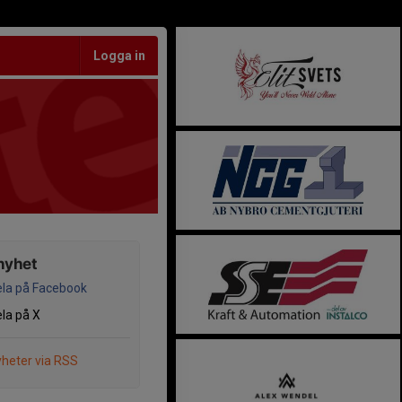
Logga in
nyhet
la på Facebook
la på X
heter via RSS