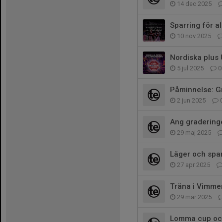
14 dec 2025
Sparring för a
10 nov 2025
Nordiska plus
5 jul 2025
0
Påminnelse: Gr
2 jun 2025
Ang gradering
29 maj 2025
Läger och spar
27 apr 2025
Träna i Vimme
29 mar 2025
Lomma cup och