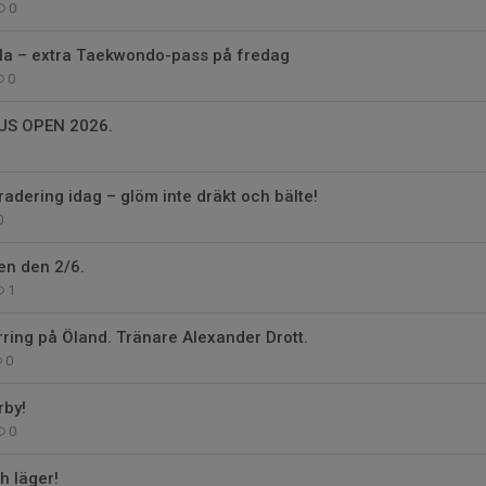
0
lla – extra Taekwondo-pass på fredag
0
 US OPEN 2026.
adering idag – glöm inte dräkt och bälte!
0
en den 2/6.
1
ring på Öland. Tränare Alexander Drott.
0
rby!
0
 läger!