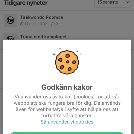
Tidigare nyheter
Taekwondo Poomse
11 mar, 10:32
0
Träna med kamplaget.
10 mar, 16:17
0
Lomma Cup 2026.
14 dec 2025
0
Sparring för alla – extra Taekwondo-pass på fredag
10 nov 2025
0
Godkänn kakor
Nordiska plus US OPEN 2026.
Vi använder oss av kakor (cookies) för att vår
5 jul 2025
0
webbplats ska fungera bra för dig. De används
även för webbanalys i syfte att hjälpa oss att
Påminnelse: Gradering idag – glöm inte dräkt och bälte!
förbättra våra tjänster.
2 jun 2025
0
Så använder vi cookies
Ang graderingen den 2/6.