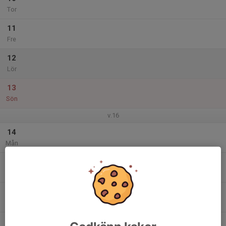
Tor
11
Fre
12
Lör
13
Sön
v.16
14
Mån
15
Tis
16
Ons
17