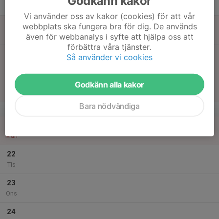
Godkänn kakor
Tor
Vi använder oss av kakor (cookies) för att vår
18
webbplats ska fungera bra för dig. De används
Fre
även för webbanalys i syfte att hjälpa oss att
förbättra våra tjänster.
19
Så använder vi cookies
Lör
20
Godkänn alla kakor
Sön
Bara nödvändiga
v.17
21
Mån
22
Tis
23
Ons
24