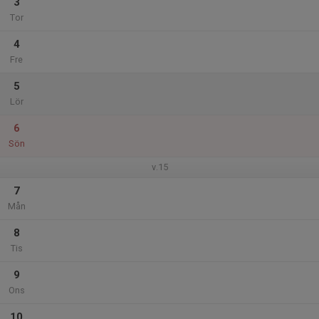
3
Tor
4
Fre
5
Lör
6
Sön
v.15
7
Mån
8
Tis
9
Ons
10