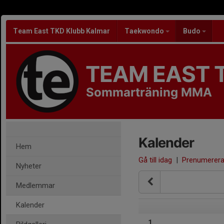
Team East TKD Klubb Kalmar
Taekwondo
Budo
TEAM EAST 
Sommarträning MMA
Kalender
Hem
Gå till idag
|
Prenumerer
Nyheter
Medlemmar
Kalender
1