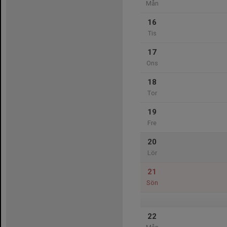
Mån
16
Tis
17
Ons
18
Tor
19
Fre
20
Lör
21
Sön
22