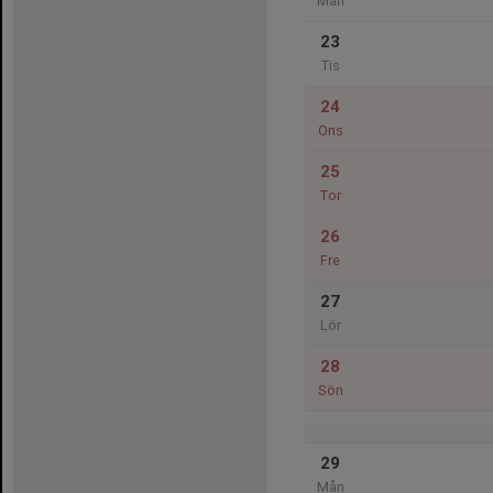
Mån
23
Tis
24
Ons
25
Tor
26
Fre
27
Lör
28
Sön
29
Mån