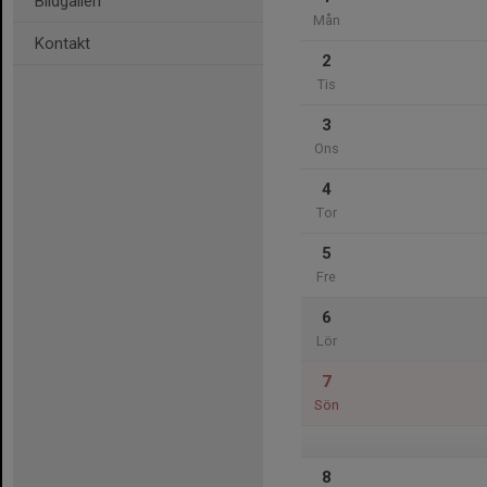
Bildgalleri
Mån
Kontakt
2
Tis
3
Ons
4
Tor
5
Fre
6
Lör
7
Sön
8