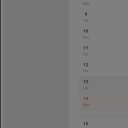
Mån
9
Tis
10
Ons
11
Tor
12
Fre
13
Lör
14
Sön
15