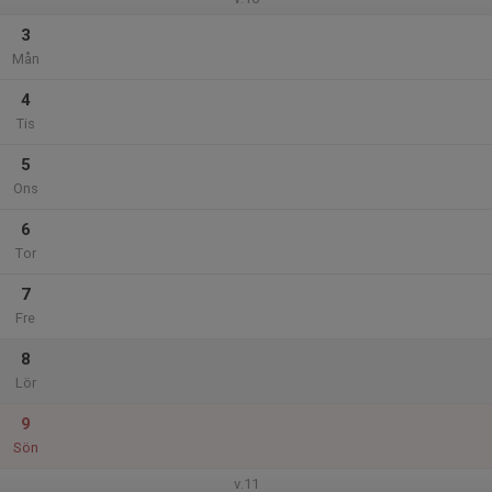
3
Mån
4
Tis
5
Ons
6
Tor
7
Fre
8
Lör
9
Sön
v.11