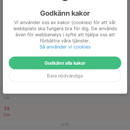
17
Godkänn kakor
Mån
Vi använder oss av kakor (cookies) för att vår
18
webbplats ska fungera bra för dig. De används
Tis
även för webbanalys i syfte att hjälpa oss att
19
förbättra våra tjänster.
Så använder vi cookies
Ons
20
Godkänn alla kakor
Tor
21
Bara nödvändiga
Fre
22
Lör
23
Sön
v.13