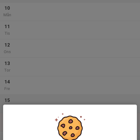
10
Mån
11
Tis
12
Ons
13
Tor
14
Fre
15
Lör
16
Sön
v.12