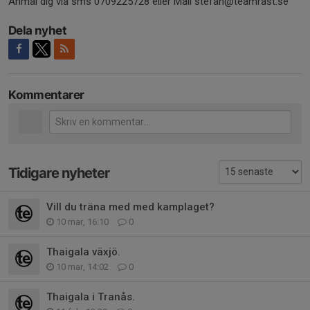
Anmäl dig via sms 0709225728 eller Mail stefan@teamrast.se
Dela nyhet
Kommentarer
Tidigare nyheter
Vill du träna med med kamplaget?
10 mar, 16:10
0
Thaigala växjö.
10 mar, 14:02
0
Thaigala i Tranås.