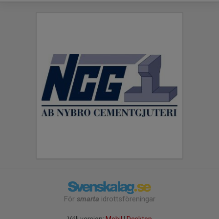
För
smarta
idrottsföreningar
Välj version:
Mobil
|
Desktop