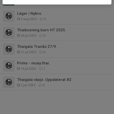
10 aug 2025
0
Läger i Nybro.
3 aug 2025
0
Thaiboxning barn HT 2025.
26 jul 2025
0
Thaigala Tranås 27/9.
21 jul 2025
0
Primo - muay thai.
14 jul 2025
1
Thaigala växjö. Uppdaterat #2
2 jun 2025
0