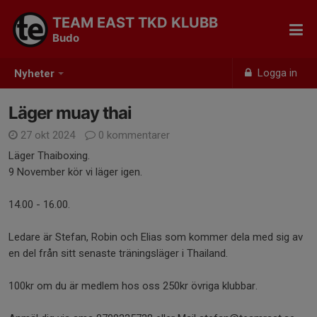
TEAM EAST TKD KLUBB
Budo
Logga in
Nyheter
Läger muay thai
27 okt 2024
0 kommentarer
Läger Thaiboxing.
9 November kör vi läger igen.
14.00 - 16.00.
Ledare är Stefan, Robin och Elias som kommer dela med sig av
en del från sitt senaste träningsläger i Thailand.
100kr om du är medlem hos oss 250kr övriga klubbar.