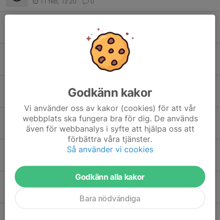
11 feb, 13:20
0
Utrustning muay thai
12 jan, 09:46
0
Gästtränare ikväll på thai basic.
16 dec 2025
0
Thaigala Lomma ##uppdaterad##
Godkänn kakor
14 dec 2025
0
Vi använder oss av kakor (cookies) för att vår
webbplats ska fungera bra för dig. De används
Kläder MMA och muay thai.
även för webbanalys i syfte att hjälpa oss att
12 dec 2025
0
förbättra våra tjänster.
Så använder vi cookies
Läger Muay Thai.
15 sep 2025
0
Godkänn alla kakor
Tävling muay thai i Växjö.
9 sep 2025
0
Bara nödvändiga
Tävling muay thai i Halmstad.