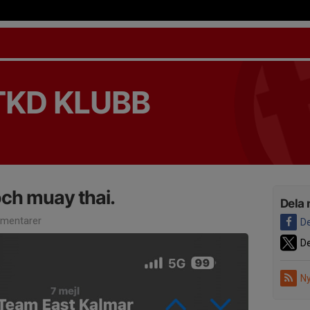
TKD KLUBB
ch muay thai.
Dela 
mentarer
De
De
Ny