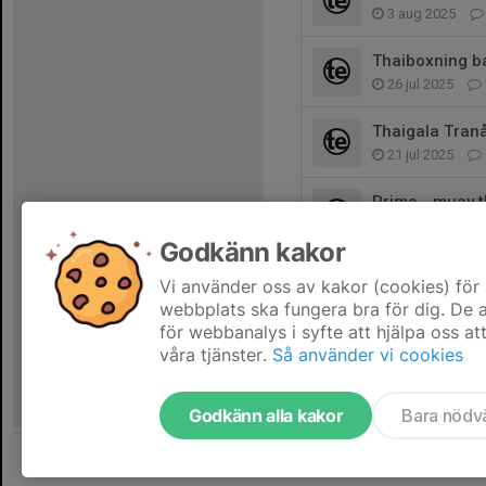
3 aug 2025
Thaiboxning b
26 jul 2025
Thaigala Tranå
21 jul 2025
Primo - muay t
14 jul 2025
Godkänn kakor
Thaigala växjö
Vi använder oss av kakor (cookies) för 
2 jun 2025
webbplats ska fungera bra för dig. De
för webbanalys i syfte att hjälpa oss at
våra tjänster.
Så använder vi cookies
Godkänn alla kakor
Bara nödv
Tjäna pengar till föreningen