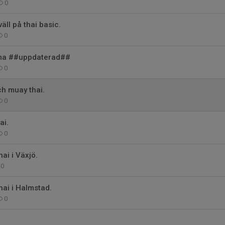
0
äll på thai basic.
0
ma ##uppdaterad##
0
h muay thai.
0
ai.
0
ai i Växjö.
0
hai i Halmstad.
0