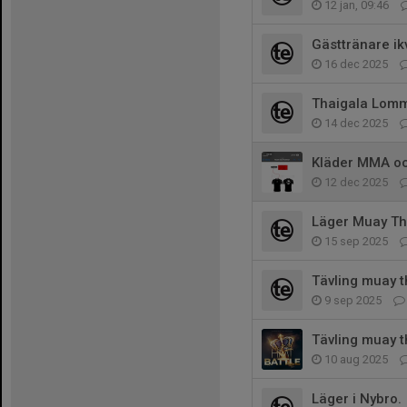
12 jan, 09:46
Gästtränare ikv
16 dec 2025
Thaigala Lom
14 dec 2025
Kläder MMA oc
12 dec 2025
Läger Muay Th
15 sep 2025
Tävling muay th
9 sep 2025
Tävling muay t
10 aug 2025
Läger i Nybro.