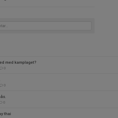
 med med kamplaget?
0
.
0
nås.
0
y thai