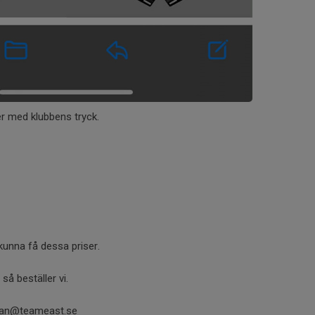
der med klubbens tryck.
 kunna få dessa priser.
 så beställer vi.
efan@teameast.se