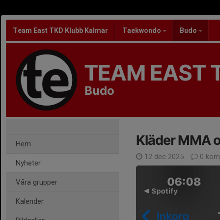
Team East TKD Klubb Kalmar
Taekwondo
Budo
TEAM EAST 
Budo
Kläder MMA o
Hem
12 dec 2025
0 kom
Nyheter
Våra grupper
Kalender