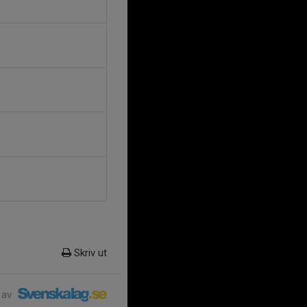
Skriv ut
 av