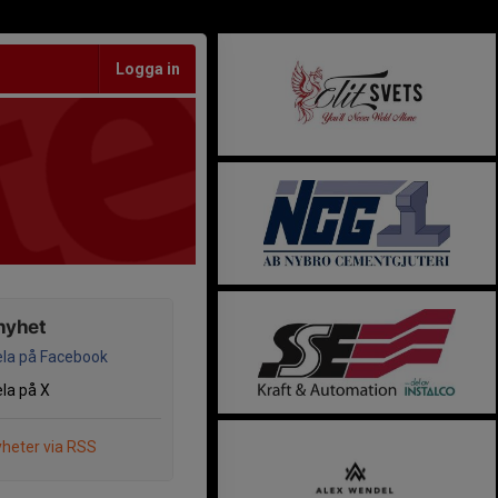
Logga in
nyhet
la på Facebook
la på X
heter via RSS