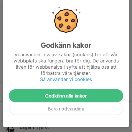
Gästtränare ikväll på thai basic.
16 dec 2025
0
Thaigala Lomma ##uppdaterad##
14 dec 2025
0
Godkänn kakor
Kläder MMA och muay thai.
Vi använder oss av kakor (cookies) för att vår
12 dec 2025
0
webbplats ska fungera bra för dig. De används
även för webbanalys i syfte att hjälpa oss att
Läger Muay Thai.
förbättra våra tjänster.
15 sep 2025
0
Så använder vi cookies
Tävling muay thai i Växjö.
Godkänn alla kakor
9 sep 2025
0
Tävling muay thai i Halmstad.
Bara nödvändiga
10 aug 2025
0
Läger i Nybro.