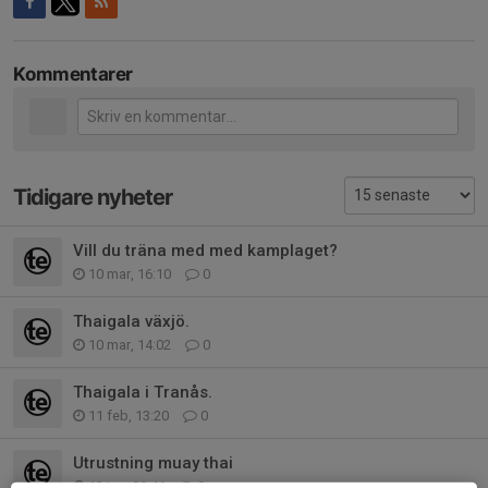
Kommentarer
Tidigare nyheter
Vill du träna med med kamplaget?
10 mar, 16:10
0
Thaigala växjö.
10 mar, 14:02
0
Thaigala i Tranås.
11 feb, 13:20
0
Utrustning muay thai
12 jan, 09:46
0