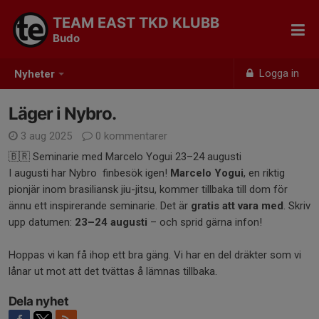
TEAM EAST TKD KLUBB
Budo
Logga in
Nyheter
Läger i Nybro.
3 aug 2025
0 kommentarer
🇧🇷 Seminarie med Marcelo Yogui 23–24 augusti
I augusti har Nybro finbesök igen!
Marcelo Yogui
, en riktig
pionjär inom brasiliansk jiu-jitsu, kommer tillbaka till dom för
ännu ett inspirerande seminarie. Det är
gratis att vara med
. Skriv
upp datumen:
23–24 augusti
– och sprid gärna infon!
Hoppas vi kan få ihop ett bra gäng. Vi har en del dräkter som vi
lånar ut mot att det tvättas å lämnas tillbaka.
Dela nyhet