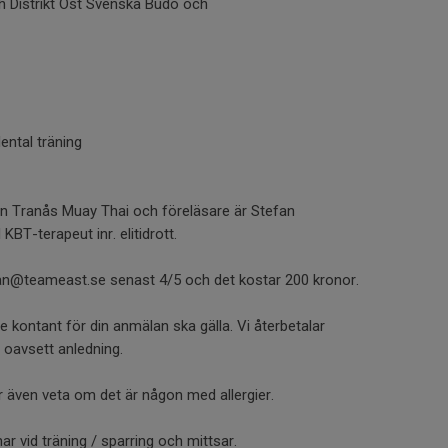
h Distrikt Öst Svenska Budo och
ental träning
n Tranås Muay Thai och föreläsare är Stefan
BT-terapeut inr. elitidrott.
fan@teameast.se senast 4/5 och det kostar 200 kronor.
are kontant för din anmälan ska gälla. Vi återbetalar
a oavsett anledning.
r även veta om det är någon med allergier.
ar vid träning / sparring och mittsar.