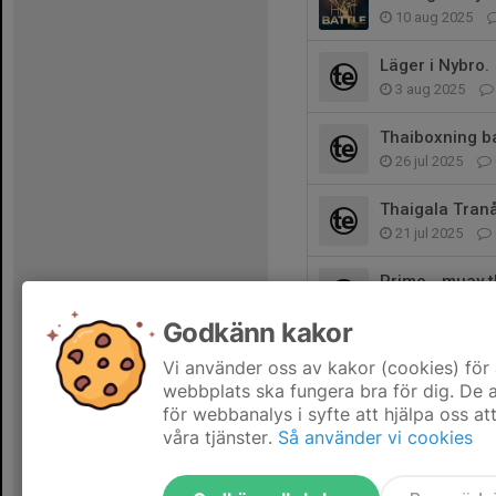
10 aug 2025
Läger i Nybro.
3 aug 2025
Thaiboxning b
26 jul 2025
Thaigala Tranå
21 jul 2025
Primo - muay t
14 jul 2025
Godkänn kakor
Thaigala växjö
Vi använder oss av kakor (cookies) för 
2 jun 2025
webbplats ska fungera bra för dig. De
för webbanalys i syfte att hjälpa oss at
våra tjänster.
Så använder vi cookies