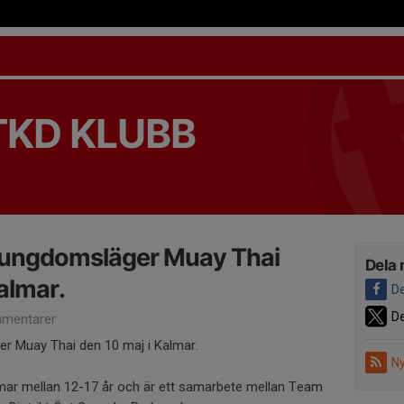
TKD KLUBB
ungdomsläger Muay Thai
Dela 
almar.
De
De
mentarer
 Muay Thai den 10 maj i Kalmar.
Ny
gdomar mellan 12-17 år och är ett samarbete mellan Team