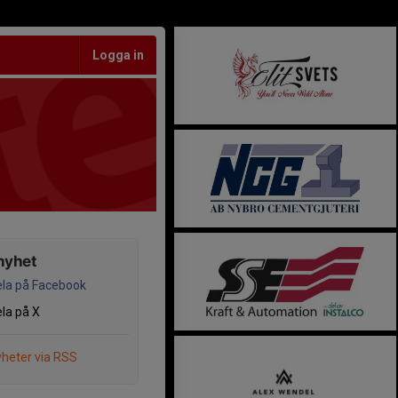
Logga in
nyhet
la på Facebook
la på X
heter via RSS