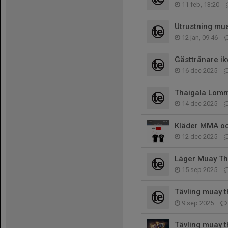
11 feb, 13:20
Utrustning mua
12 jan, 09:46
Gästtränare ikv
16 dec 2025
Thaigala Lom
14 dec 2025
Kläder MMA oc
12 dec 2025
Läger Muay Th
15 sep 2025
Tävling muay th
9 sep 2025
Tävling muay t