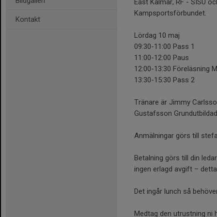
Bildgalleri
East Kalmar, RF - SISU oc
Kampsportsförbundet.
Kontakt
Lördag 10 maj
09:30-11:00 Pass 1
11:00-12:00 Paus
12:00-13:30 Föreläsning M
13:30-15:30 Pass 2
Tränare är Jimmy Carlsso
Gustafsson Grundutbildad K
Anmälningar görs till ste
Betalning görs till din led
ingen erlagd avgift – dett
Det ingår lunch så behöve
Medtag den utrustning ni h