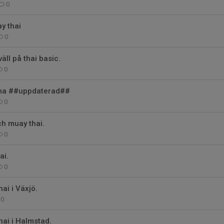
0
y thai
0
äll på thai basic.
0
ma ##uppdaterad##
0
h muay thai.
0
ai.
0
ai i Växjö.
0
hai i Halmstad.