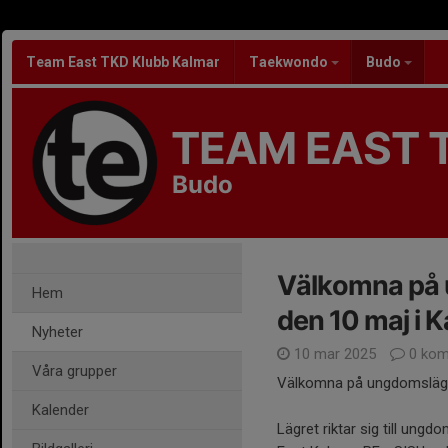
Team East TKD Klubb Kalmar
Taekwondo
Budo
TEAM EAST 
Budo
Välkomna på 
Hem
den 10 maj i K
Nyheter
10 mar 2025
0 kom
Våra grupper
Välkomna på ungdomsläger
Kalender
Lägret riktar sig till un