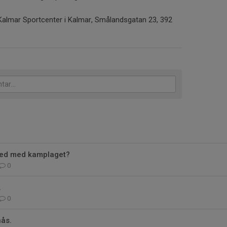
Kalmar Sportcenter i Kalmar, Smålandsgatan 23, 392
 med med kamplaget?
0
.
0
nås.